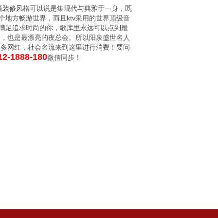
环境装修风格可以说是集现代与典雅于一身，既
地方畅游世界，而且ktv采用的世界顶级音
满足追求时尚的你，歌库里永远可以点到最
会，也是最漂亮的夜总会。所以阳泉盛世名人
很多网红，社会名流来到这里进行消费！要问
2-1888-180
微信同步！