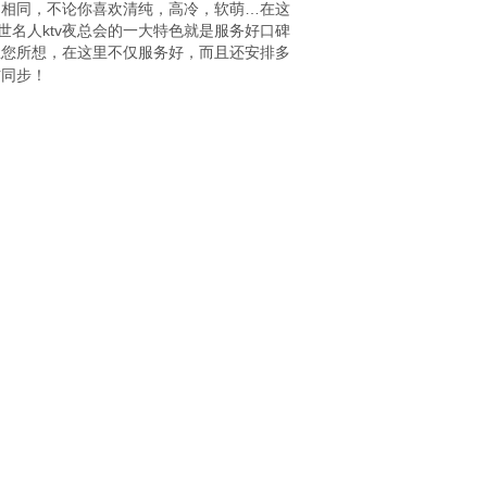
不相同，不论你喜欢清纯，高冷，软萌…在这
名人ktv夜总会的一大特色就是服务好口碑
想您所想，在这里不仅服务好，而且还安排多
信同步！