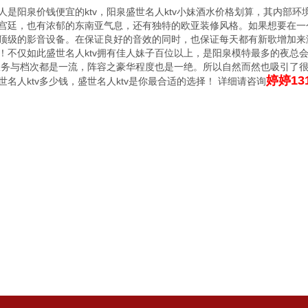
人是阳泉价钱便宜的ktv，阳泉盛世名人ktv小妹酒水价格划算，其内部
宫廷，也有浓郁的东南亚气息，还有独特的欧亚装修风格。如果想要在一个
顶级的影音设备。在保证良好的音效的同时，也保证每天都有新歌增加来
！不仅如此盛世名人ktv拥有佳人妹子百位以上，是阳泉模特最多的夜总
在服务与档次都是一流，阵容之豪华程度也是一绝。所以自然而然也吸引了
婷婷131
世名人ktv多少钱，盛世名人ktv是你最合适的选择！ 详细请咨询