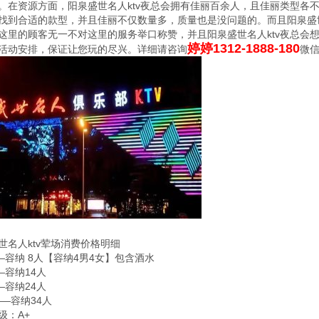
。在资源方面，阳泉盛世名人ktv夜总会拥有佳丽百余人，且佳丽类型各
找到合适的款型，并且佳丽不仅数量多，质量也是没问题的。而且阳泉盛世
这里的顾客无一不对这里的服务举口称赞，并且阳泉盛世名人ktv夜总会
婷婷1312-1888-180
活动安排，保证让您玩的尽兴。详细请咨询
微
世名人ktv荤场消费价格明细
——容纳 8人【容纳4男4女】包含酒水
—容纳14人
—容纳24人
——容纳34人
级：A+