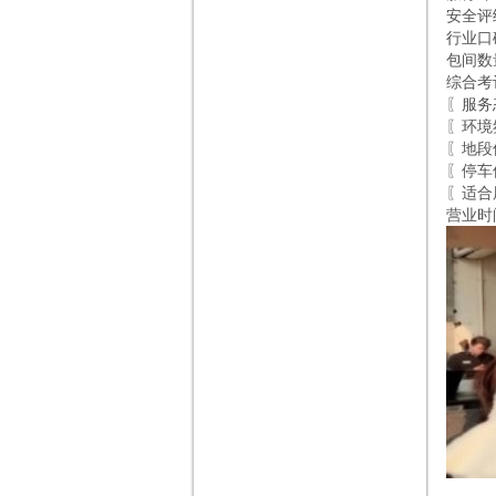
安全评
行业口
包间数
综合考
〖服务
〖环境
〖地段
〖停车
〖适合
营业时间