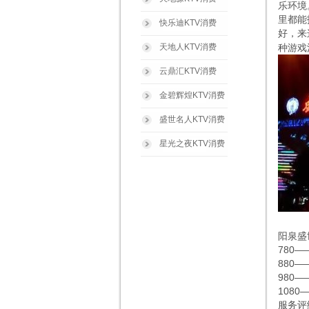
乐环境
里都能
快乐迪KTV消费
好，来
天地人KTV消费
种游戏
云鼎汇KTV消费
金碧辉煌KTV消费
盛世名人KTV消费
星光之夜KTV消费
阳泉盛
780
880—
980—
1080
服务评