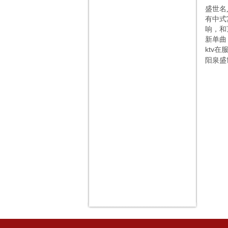
盛世名
有中式
响，和
新单曲
ktv
阳泉盛