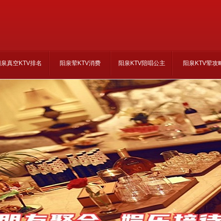
阳泉真空KTV排名
阳泉荤KTV消费
阳泉KTV陪唱公主
阳泉KTV荤攻